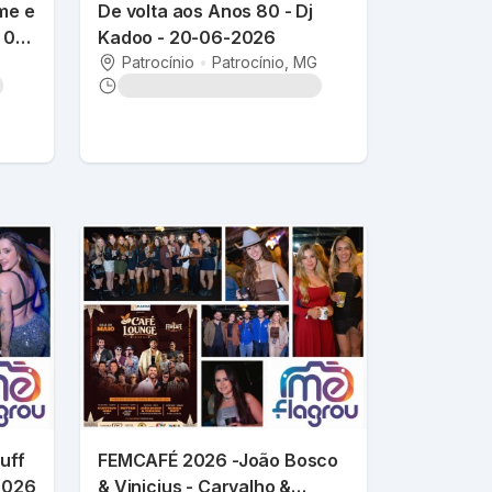
me e
De volta aos Anos 80 - Dj
a 09
Kadoo - 20-06-2026
Patrocínio
•
Patrocínio
, MG
uff
FEMCAFÉ 2026 -João Bosco
-2026
& Vinicius - Carvalho &