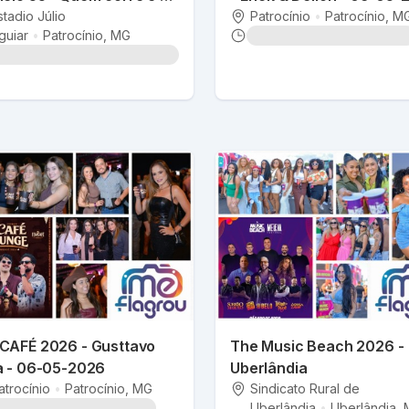
a
stadio Júlio
Patrocínio
•
Patrocínio
, M
guiar
•
Patrocínio
, MG
CAFÉ 2026 - Gusttavo
The Music Beach 2026 -
a - 06-05-2026
Uberlândia
atrocínio
•
Patrocínio
, MG
Sindicato Rural de
Uberlândia
•
Uberlândia
,