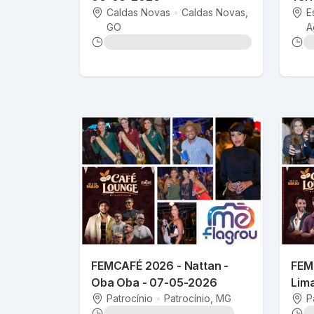
Caldas Novas
•
Caldas Novas
,
bol
E
GO
A
FEMCAFÉ 2026 - Nattan -
FEM
Oba Oba - 07-05-2026
Lim
Patrocínio
•
Patrocínio
, MG
P