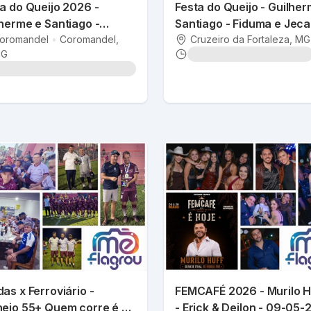
a do Queijo 2026 -
Festa do Queijo - Guilher
herme e Santiago -
Santiago - Fiduma e Jec
uma & Jeca 09 a
oromandel
•
Coromandel
,
a 12-07-2026
Cruzeiro da Fortaleza
, MG
G
07/2026
as x Ferroviário -
FEMCAFÉ 2026 - Murilo H
neio 55+ Quem corre é a
- Erick & Deilon - 09-05