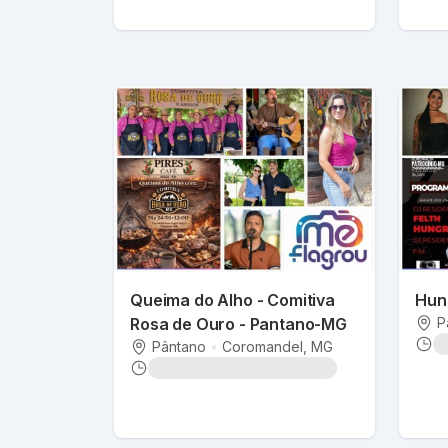
Queima do Alho - Comitiva
Hung
Rosa de Ouro - Pantano-MG
P
Pântano
•
Coromandel
, MG