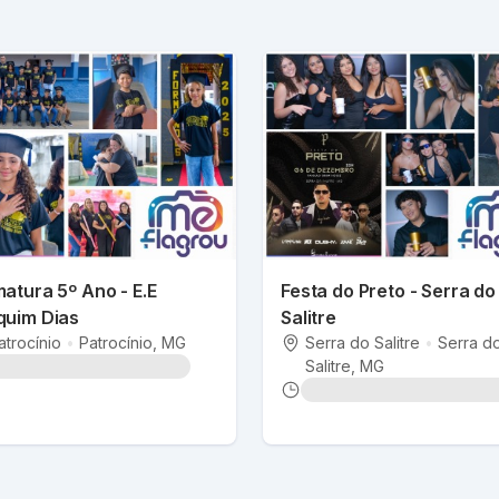
atura 5º Ano - E.E
Festa do Preto - Serra do
quim Dias
Salitre
atrocínio
•
Patrocínio
, MG
Serra do Salitre
•
Serra d
Salitre
, MG