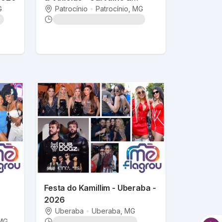
G
Mariano 08-05-2026
Patrocínio
•
Patrocínio
, MG
Festa do Kamillim - Uberaba -
2026
Uberaba
•
Uberaba
, MG
 MG