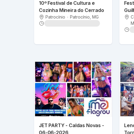
10º Festival de Cultura e
Fest
Cozinha Mineira do Cerrado
Guil
Patrocínio
•
Patrocínio
, MG
Fid
C
M
12/
JET PARTY - Caldas Novas -
Lend
06-06-2026
Tor