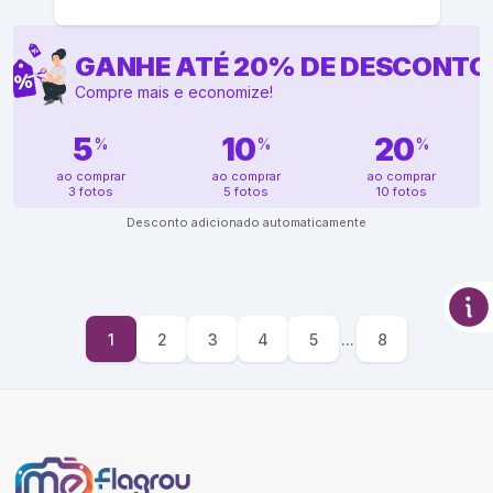
GANHE ATÉ
20
%
DE DESCONTO
Compre mais e economize!
5
10
20
%
%
%
ao comprar
ao comprar
ao comprar
3 fotos
5 fotos
10 fotos
Desconto adicionado automaticamente
1
2
3
4
5
...
8