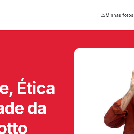
Minhas fotos
e, Ética
ade da
otto