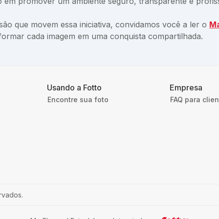
to em promover um ambiente seguro, transparente e profiss
isão que movem essa iniciativa, convidamos você a ler o
Ma
nsformar cada imagem em uma conquista compartilhada.
Usando a Fotto
Empresa
Encontre sua foto
FAQ para clie
rvados.