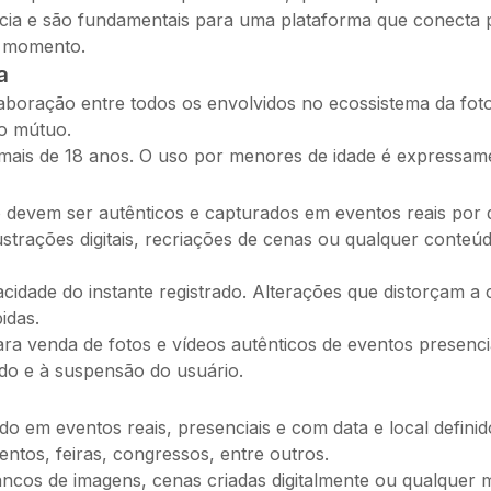
ia e são fundamentais para uma plataforma que conecta pe
er momento.
a
olaboração entre todos os envolvidos no ecossistema da fot
to mútuo.
er mais de 18 anos. O uso por menores de idade é expressam
o devem ser autênticos e capturados em eventos reais por 
, ilustrações digitais, recriações de cenas ou qualquer con
cidade do instante registrado. Alterações que distorçam a
idas.
ra venda de fotos e vídeos autênticos de eventos presenci
do e à suspensão do usuário.
 em eventos reais, presenciais e com data e local definidos
entos, feiras, congressos, entre outros.
ancos de imagens, cenas criadas digitalmente ou qualquer 