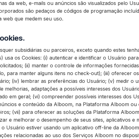
nas da web, e-mails ou anúncios são visualizados pelo Us
ncorporados são pedaços de códigos de programação incluí
da web que medem seu uso.
ookies.
quer subsidiárias ou parceiros, exceto quando estes tenh
s) usa os Cookies: (i) autenticar e identificar o Usuário pa
licitados; (ii) manter o controle de informações fornecida
, para manter alguns itens no check-out); (iii) oferecer 
ário; (iv) lembrar as preferências do Usuário; (v) medir o 
e melhorias, adaptações a possíveis interesses dos Usuário
do em geral; (vi) compreender possíveis interesses dos U
núncios e conteúdo da Alboom, na Plataforma Alboom ou e
ceiros; (vii) para oferecer as soluções da Plataforma Albo
zar e melhorar o desempenho de seus sites, aplicativos e
o Usuário estiver usando um aplicativo off-line da Alboo
ções relacionadas ao uso dos Serviços Alboom no disposit