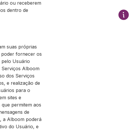
uário ou receberem
dos dentro de
am suas próprias
ra poder fornecer os
s pelo Usuário
os Serviços Alboom
uso dos Serviços
s, e realização de
suários para o
m sites e
om que permitem aos
 mensagens de
m, a Alboom poderá
ivo do Usuário, e