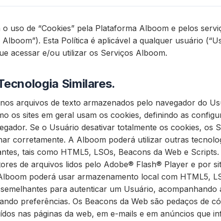
la o uso de “Cookies” pela Plataforma Alboom e pelos servi
Alboom”). Esta Política é aplicável a qualquer usuário (“U
 que acessar e/ou utilizar os Serviços Alboom.
Tecnologia Similares.
nos arquivos de texto armazenados pelo navegador do Usu
o os sites em geral usam os cookies, definindo as config
egador. Se o Usuário desativar totalmente os cookies, os
ar corretamente. A Alboom poderá utilizar outras tecnolo
hantes, tais como HTML5, LSOs, Beacons da Web e Scripts
utores de arquivos lidos pelo Adobe® Flash® Player e por 
 Alboom poderá usar armazenamento local com HTML5, L
s semelhantes para autenticar um Usuário, acompanhando 
rando preferências. Os Beacons da Web são pedaços de có
ídos nas páginas da web, em e-mails e em anúncios que 