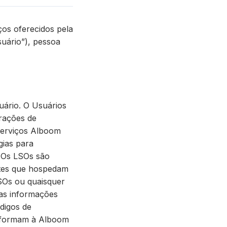
ços oferecidos pela
suário”), pessoa
ário. O Usuários
urações de
 Serviços Alboom
gias para
. Os LSOs são
sites que hospedam
SOs ou quaisquer
as informações
digos de
informam à Alboom