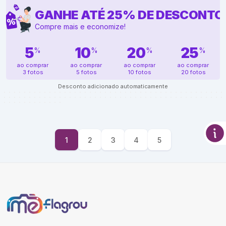
GANHE ATÉ
25
%
DE DESCONTO
Compre mais e economize!
5
10
20
25
%
%
%
%
ao comprar
ao comprar
ao comprar
ao comprar
3 fotos
5 fotos
10 fotos
20 fotos
Desconto adicionado automaticamente
1
2
3
4
5